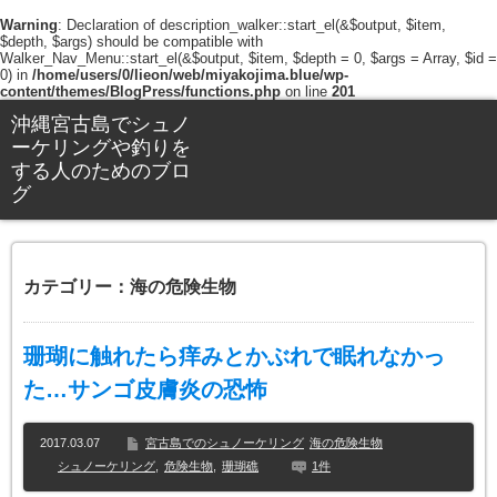
Warning
: Declaration of description_walker::start_el(&$output, $item,
$depth, $args) should be compatible with
Walker_Nav_Menu::start_el(&$output, $item, $depth = 0, $args = Array, $id =
0) in
/home/users/0/lieon/web/miyakojima.blue/wp-
content/themes/BlogPress/functions.php
on line
201
沖縄宮古島でシュノ
ーケリングや釣りを
する人のためのブロ
グ
カテゴリー：海の危険生物
珊瑚に触れたら痒みとかぶれで眠れなかっ
た…サンゴ皮膚炎の恐怖
2017.03.07
宮古島でのシュノーケリング
海の危険生物
シュノーケリング
,
危険生物
,
珊瑚礁
1件