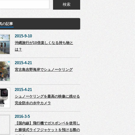
気の記事
2015-9-10
沖縄旅行が10倍楽しくなる持ち物と
は？
2015-4-21
宮古島吉野海岸でシュノーケリング
2015-4-21
シュノーケリングを最高の映像に残せる
完全防水の水中カメラ
2016-3-5
【国内線】飛行機でガスボンベを使用し
た膨張式ライフジャケットを預ける際の