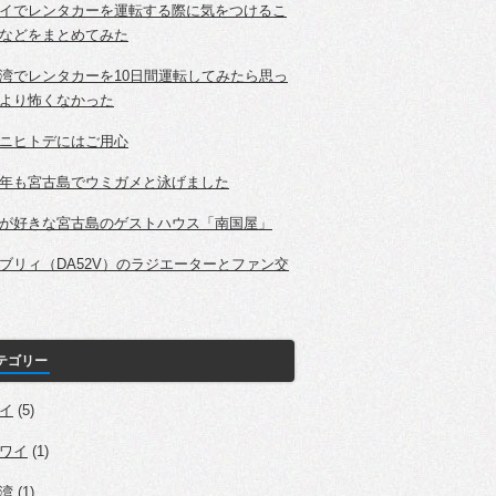
イでレンタカーを運転する際に気をつけるこ
などをまとめてみた
湾でレンタカーを10日間運転してみたら思っ
より怖くなかった
ニヒトデにはご用心
年も宮古島でウミガメと泳げました
が好きな宮古島のゲストハウス「南国屋」
ブリィ（DA52V）のラジエーターとファン交
テゴリー
イ
(5)
ワイ
(1)
湾
(1)