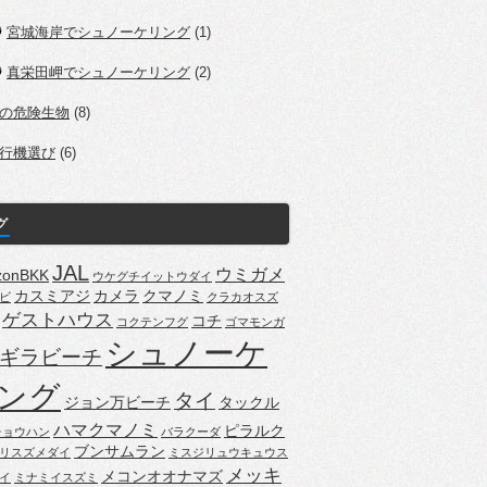
宮城海岸でシュノーケリング
(1)
真栄田岬でシュノーケリング
(2)
の危険生物
(8)
行機選び
(6)
グ
JAL
ウミガメ
zonBKK
ウケグチイットウダイ
カスミアジ
カメラ
クマノミ
ビ
クラカオスズ
ゲストハウス
コチ
コクテンフグ
ゴマモンガ
シュノーケ
ギラビーチ
ング
タイ
ジョン万ビーチ
タックル
ハマクマノミ
ピラルク
チョウハン
バラクーダ
ブンサムラン
リスズメダイ
ミスジリュウキュウス
メッキ
メコンオオナマズ
イ
ミナミイスズミ