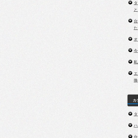
タ
と
台
た
オ
今
私
エ
換
カ
タ
ハ
台