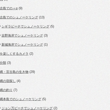
古島での＋α
(9)
古島でのシュノーケリング
(13)
シギラビーチでシュノーケリング
(5)
吉野海岸でシュノーケリング
(3)
新城海岸でシュノーケリング
(1)
を楽しくするカメラ
(2)
分類
(3)
縄・宮古島の生き物
(29)
縄の宿探し
(4)
縄の釣り
(7)
縄本島でのシュノーケリング
(5)
ジョン万ビーチでシュノーケリング
(2)