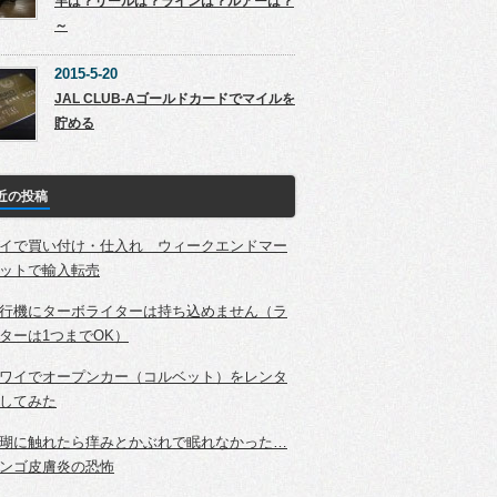
竿は？リールは？ラインは？ルアーは？
～
2015-5-20
JAL CLUB-Aゴールドカードでマイルを
貯める
近の投稿
イで買い付け・仕入れ ウィークエンドマー
ットで輸入転売
行機にターボライターは持ち込めません（ラ
ターは1つまでOK）
ワイでオープンカー（コルベット）をレンタ
してみた
瑚に触れたら痒みとかぶれで眠れなかった…
ンゴ皮膚炎の恐怖