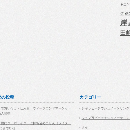
ヤエヤ
ク
伊
岸
田
近の投稿
カテゴリー
イで買い付け・仕入れ ウィークエンドマーケット
シギラビーチでシュノーケリング
輸入転売
ジョン万ビーチでシュノーケリン
行機にターボライターは持ち込めません（ライター
タイ
1つまでOK）