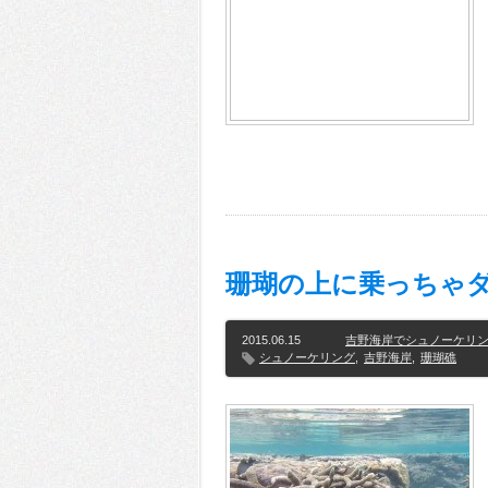
珊瑚の上に乗っちゃ
2015.06.15
吉野海岸でシュノーケリ
シュノーケリング
,
吉野海岸
,
珊瑚礁