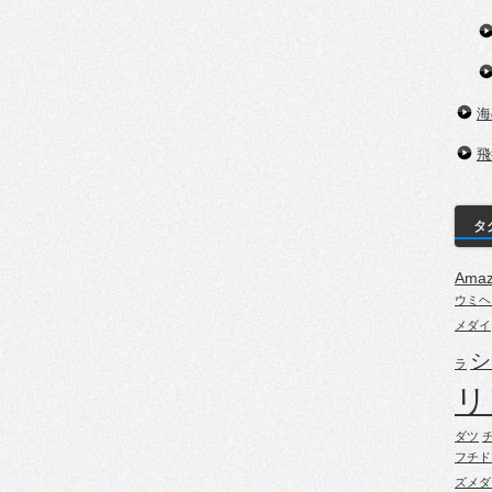
海
飛
タ
Ama
ウミヘ
メダイ
シ
ラ
リ
ダツ
フチド
ズメダ