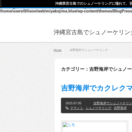
沖縄県宮古島でのシュノーケリングに憧れて、
Warning
: Declaration of description_walker::start_el(&$output, $item, $dept
/home/users/0/lieon/web/miyakojima.blue/wp-content/themes/BlogPress
沖縄宮古島でシュノーケリン
Home
吉野海岸でシュノーケリング
カテゴリー：吉野海岸でシュノー
吉野海岸でカクレク
2015.07.05
吉野海岸でシュノーケリ
クマノミ
,
シュノーケリング
,
吉野海岸