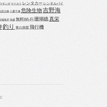
レンタカー
レンタルバイ
マギンポ
ヤドカリ
吉野海
危険生物
良部大橋
八重干瀬
真栄
珊瑚礁
無料Wi-Fi
新城海岸
泡盛
釣り
岬
飛行機
青の洞窟
グ