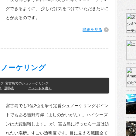
グできるように、 少しだけ気をつけていただきたいこ
とがあるのです。 …
詳細を見る
ュノーケリング
ング
宮古島でのシュノーケリング
岸
,
珊瑚礁
コメントを書く
宮古島でも1位2位を争う定番シュノーケリングポイン
トでもある吉野海岸（よしのかいがん）。ハイシーズ
ンは大変混雑します。 が、宮古島に行ったら一度は訪
れたい場所。すごい透明度です。目に見える範囲全て