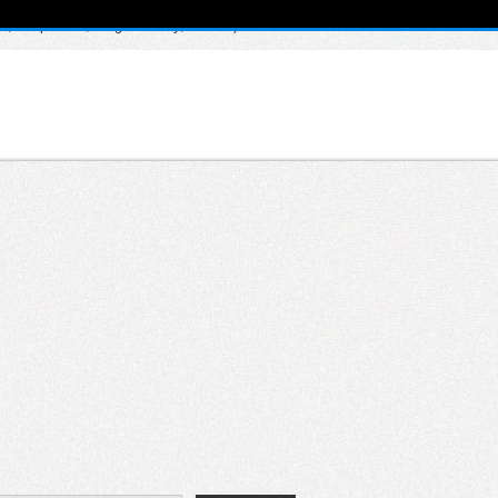
, $depth = 0, $args = Array, $id = 0) in