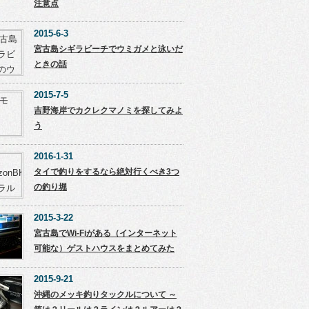
注意点
2015-6-3
宮古島シギラビーチでウミガメと泳いだ
ときの話
2015-7-5
吉野海岸でカクレクマノミを探してみよ
う
2016-1-31
タイで釣りをするなら絶対行くべき3つ
の釣り堀
2015-3-22
宮古島でWi-Fiがある（インターネット
可能な）ゲストハウスをまとめてみた
2015-9-21
沖縄のメッキ釣りタックルについて ～