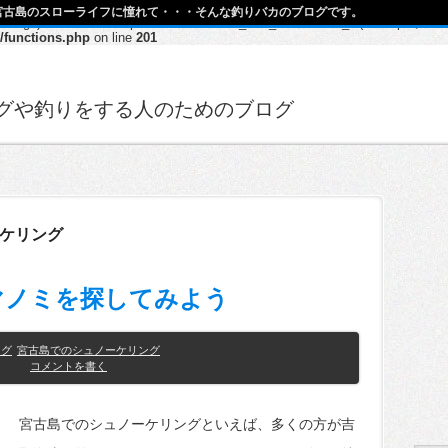
宮古島のスローライフに憧れて・・・そんな釣りバカのブログです。
h, $args) should be compatible with Walker_Nav_Menu::start_el(&$output, $item
/functions.php
on line
201
グや釣りをする人のためのブログ
ケリング
マノミを探してみよう
ング
宮古島でのシュノーケリング
コメントを書く
宮古島でのシュノーケリングといえば、多くの方が吉