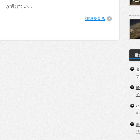
が透けてい…
詳細を見る
最
タ
ケ
飛
イ
ハ
ル
珊
サ