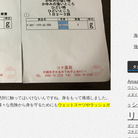
海
飛
タ
Ama
ウミヘ
メダイ
絶対に触ってはいけないんですね。身をもって痛感しました。
シ
様々な危険から身を守るためにも
ウェットスーツやラッシュガ
ラ
リ
ダツ
フチド