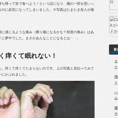
持ち帰って皆で食べよう！という話になり、腕の一部を思いっ
るのに必至になってしまいました。※写真はたまたま友人が撮
時に感じるような痛み（擦り傷になるかな？程度の痛み）はあ
イに夢中でした。まさかあんなことになるとは・・。
最
く痒くて眠れない！
タ
ケ
た。痒くて痒くてたまらないのです。上の写真と見比べてみて
いにかぶれました。
飛
イ
ハ
ル
珊
サ