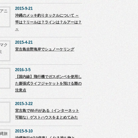
2015-9-21
沖縄のメッキ釣りタックルについて ～
竿は？リールは？ラインは？ルアーは？
～
2015-4-21
宮古島吉野海岸でシュノーケリング
2016-3-5
【国内線】飛行機でガスボンベを使用し
た膨張式ライフジャケットを預ける際の
注意点
2015-3-22
宮古島でWi-Fiがある（インターネット
可能な）ゲストハウスをまとめてみた
2015-9-10