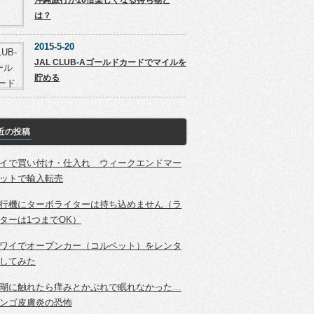
沖縄旅行が10倍楽しくなる持ち物と
は？
2015-5-20
JAL CLUB-Aゴールドカードでマイルを
貯める
近の投稿
イで買い付け・仕入れ ウィークエンドマー
ットで輸入転売
行機にターボライターは持ち込めません（ラ
ターは1つまでOK）
ワイでオープンカー（コルベット）をレンタ
してみた
瑚に触れたら痒みとかぶれで眠れなかった…
ンゴ皮膚炎の恐怖