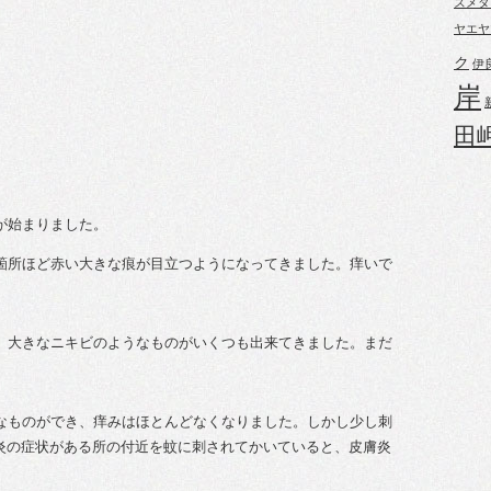
ズメダ
ヤエヤ
ク
伊
岸
田
が始まりました。
2箇所ほど赤い大きな痕が目立つようになってきました。痒いで
り、大きなニキビのようなものがいくつも出来てきました。まだ
うなものができ、痒みはほとんどなくなりました。しかし少し刺
炎の症状がある所の付近を蚊に刺されてかいていると、皮膚炎