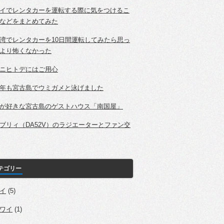
イでレンタカーを運転する際に気をつけるこ
などをまとめてみた
湾でレンタカーを10日間運転してみたら思っ
より怖くなかった
ニヒトデにはご用心
年も宮古島でウミガメと泳げました
が好きな宮古島のゲストハウス「南国屋」
ブリィ（DA52V）のラジエーターとファン交
テゴリー
イ
(5)
ワイ
(1)