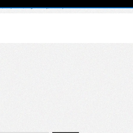
, $depth = 0, $args = Array, $id = 0) in