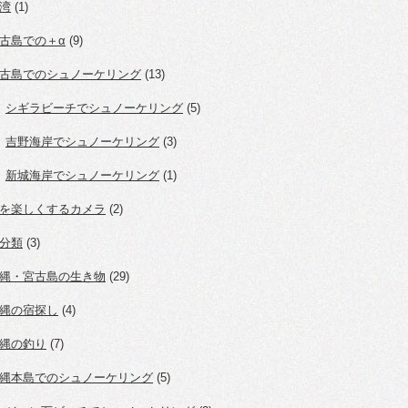
湾
(1)
古島での＋α
(9)
古島でのシュノーケリング
(13)
シギラビーチでシュノーケリング
(5)
吉野海岸でシュノーケリング
(3)
新城海岸でシュノーケリング
(1)
を楽しくするカメラ
(2)
分類
(3)
縄・宮古島の生き物
(29)
縄の宿探し
(4)
縄の釣り
(7)
縄本島でのシュノーケリング
(5)