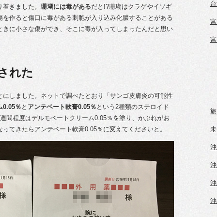
台
り着きました。
珊瑚には毒がある
だと!?珊瑚はクラゲやイソギ
傷を作ると傷口に毒がある刺胞が入り込み化膿することがある
宮
ときに小さな傷ができ、そこに毒が入ってしまったんだと思い
宮
された
とにしました。ネットで調べたとおり「サンゴ皮膚炎の可能性
.05％
と
アンテベート軟膏0.05％
という2種類のステロイド
旅
週間程度はデルモベートクリーム0.05％を塗り、かぶれがお
ってきたらアンテベート軟膏0.05％に変えてくださいと。
未
沖
沖
沖
沖