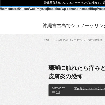
沖縄県宮古島でのシュノーケリングに憧れて、
Warning
: Declaration of description_walker::start_el(&$output, $item, $dept
/home/users/0/lieon/web/miyakojima.blue/wp-content/themes/BlogPress
沖縄宮古島でシュノーケリン
Home
宮古島でのシュノーケリング
,
海の危険生物
珊瑚に触れたら痒み
皮膚炎の恐怖
2017.03.07
宮古島でのシュノーケリ
1件