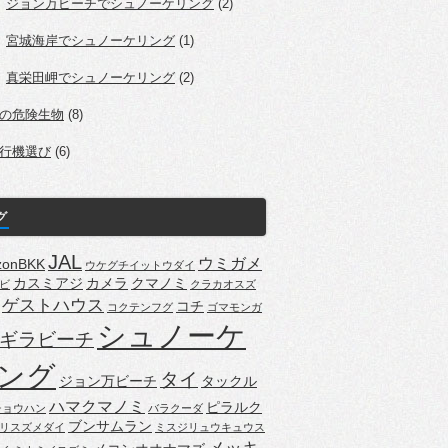
ジョン万ビーチでシュノーケリング
(2)
宮城海岸でシュノーケリング
(1)
真栄田岬でシュノーケリング
(2)
の危険生物
(8)
行機選び
(6)
グ
JAL
ウミガメ
zonBKK
ウケグチイットウダイ
カスミアジ
カメラ
クマノミ
ビ
クラカオスズ
ゲストハウス
コチ
コクテンフグ
ゴマモンガ
シュノーケ
ギラビーチ
ング
タイ
ジョン万ビーチ
タックル
ハマクマノミ
ピラルク
チョウハン
バラクーダ
ブンサムラン
リスズメダイ
ミスジリュウキュウス