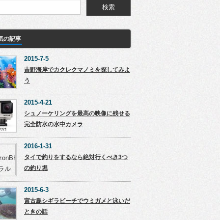
気の記事
2015-7-5
吉野海岸でカクレクマノミを探してみよ
う
2015-4-21
シュノーケリングを最高の映像に残せる
完全防水の水中カメラ
2016-1-31
タイで釣りをするなら絶対行くべき3つ
の釣り堀
2015-6-3
宮古島シギラビーチでウミガメと泳いだ
ときの話