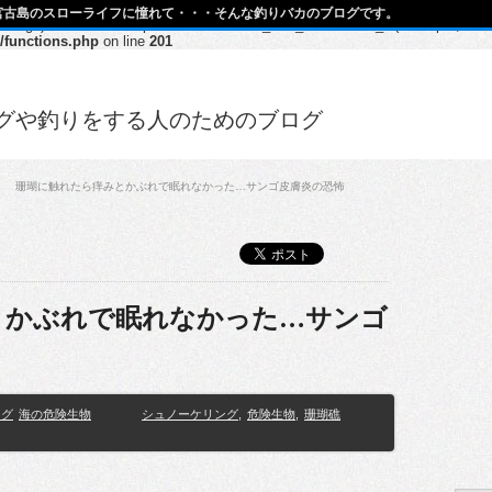
宮古島のスローライフに憧れて・・・そんな釣りバカのブログです。
h, $args) should be compatible with Walker_Nav_Menu::start_el(&$output, $item
/functions.php
on line
201
グや釣りをする人のためのブログ
珊瑚に触れたら痒みとかぶれで眠れなかった…サンゴ皮膚炎の恐怖
とかぶれで眠れなかった…サンゴ
ング
海の危険生物
シュノーケリング
,
危険生物
,
珊瑚礁