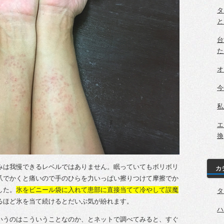
タ
と
台
た
オ
今
私
エ
換
みは我慢できるレベルではありません。眠っていてもボリボリ
カ
爪でかくと痛いので手のひらを力いっぱい擦りつけて摩擦でか
した。
氷をビニール袋に入れて患部に直接当てて冷やして誤魔
タ
るほど氷を当て続けるとだいぶ気が紛れます。
ハ
いうのはこういうことなのか、とネットで調べてみると、すぐ