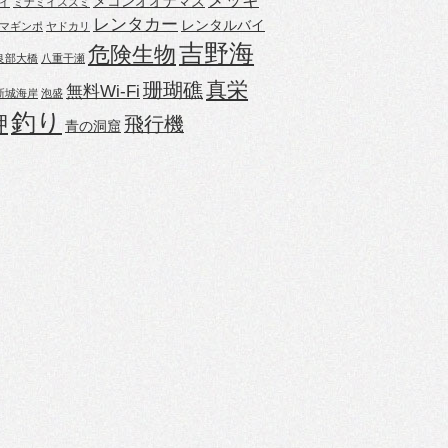
メッキ
メコンオオナマズ
イ
ミナミイスズミ
レンタカー
レンタルバイ
マギンポ
ヤドカリ
吉野海
危険生物
良部大橋
八重干瀬
真栄
珊瑚礁
無料Wi-Fi
新城海岸
泡盛
釣り
岬
飛行機
青の洞窟