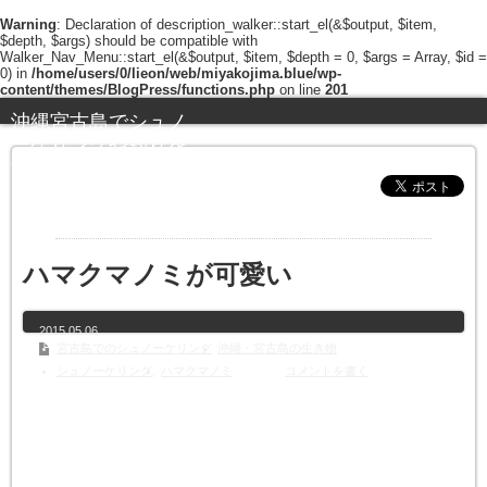
Warning
: Declaration of description_walker::start_el(&$output, $item,
$depth, $args) should be compatible with
Walker_Nav_Menu::start_el(&$output, $item, $depth = 0, $args = Array, $id =
0) in
/home/users/0/lieon/web/miyakojima.blue/wp-
content/themes/BlogPress/functions.php
on line
201
沖縄宮古島でシュノ
ーケリングや釣りを
する人のためのブロ
グ
ハマクマノミが可愛い
2015.05.06
宮古島でのシュノーケリング
沖縄・宮古島の生き物
シュノーケリング
,
ハマクマノミ
コメントを書く