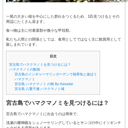
一尾の大きい雄を中心にした群れをつくるため、1匹見つけるとその
周辺にたくさん居ます。
食べ物は主に付着藻類や微小な甲殻類。
私たち人間との関係としては、食用としてではなく主に観賞用として
親しまれています。
目次
宮古島でハマクマノミを見つけるには？
ハマクマノミの動画
宮古島のインギャーマリンガーデンで熱帯魚と遊ぼう
ハマクマノミ
宮古島 ハマクマノミ の根 By Hanadai
宮古島 八重干瀬 ハマクマノミ城
宮古島でハマクマノミを見つけるには？
宮古島でハマクマノミに出会うのは簡単で、
浅瀬の珊瑚礁をシュノーケリングしているとサンゴの中にイソギンチ
ャクがある場所があります。