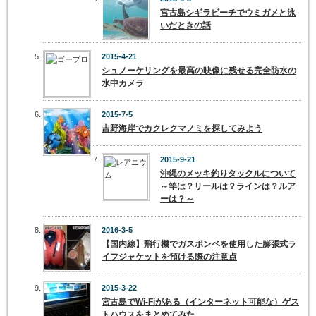
宮古島シギラビーチでウミガメと泳
いだときの話
2015-4-21
シュノーケリングを最高の映像に残せる完全防水の
水中カメラ
2015-7-5
吉野海岸でカクレクマノミを探してみよう
2015-9-21
沖縄のメッキ釣りタックルについて
～竿は？リールは？ラインは？ルア
ーは？～
2016-3-5
【国内線】飛行機でガスボンベを使用した膨張式ラ
イフジャケットを預ける際の注意点
2015-3-22
宮古島でWi-Fiがある（インターネット可能な）ゲス
トハウスをまとめてみた