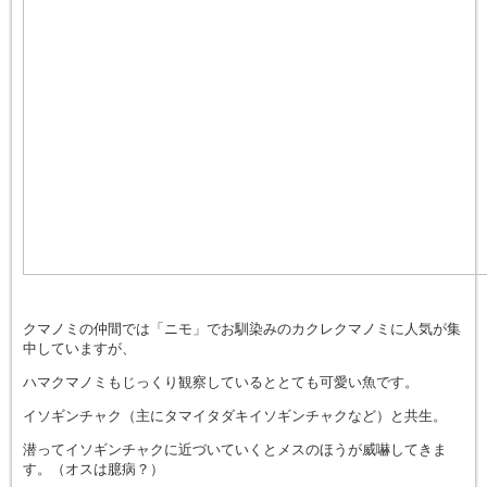
クマノミの仲間では「ニモ」でお馴染みのカクレクマノミに人気が集
中していますが、
ハマクマノミもじっくり観察しているととても可愛い魚です。
イソギンチャク（主にタマイタダキイソギンチャクなど）と共生。
潜ってイソギンチャクに近づいていくとメスのほうが威嚇してきま
す。（オスは臆病？）