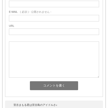
E-MAIL
( 必須 ) - 公開されません -
URL
宮古まもる君は宮古島のアイドルさ♪