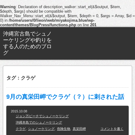
Warning
: Declaration of description_walker::start_el(&$output, $item,
$depth, $args) should be compatible with
Walker_Nav_Menu::start_el(&$output, $item, $depth = 0, $args = Array, $id =
0) in
/home/users/0/lieon/web/miyakojima.blue/wp-
content/themes/BlogPress/functions.php
on line
201
沖縄宮古島でシュノ
ーケリングや釣りを
する人のためのブロ
グ
タグ：クラゲ
9月の真栄田岬でクラゲ（？）に刺された話
2015.10.08
ジョン万ビーチでシュノーケリング
沖縄本島でのシュノーケリング
クラゲ
,
シュノーケリング
,
危険生物
,
真栄田岬
コメントを書く