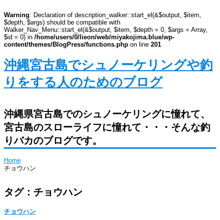
Warning
: Declaration of description_walker::start_el(&$output, $item,
$depth, $args) should be compatible with
Walker_Nav_Menu::start_el(&$output, $item, $depth = 0, $args = Array,
$id = 0) in
/home/users/0/lieon/web/miyakojima.blue/wp-
content/themes/BlogPress/functions.php
on line
201
沖縄宮古島でシュノーケリングや釣
りをする人のためのブログ
沖縄県宮古島でのシュノーケリングに憧れて、
宮古島のスローライフに憧れて・・・そんな釣
りバカのブログです。
Home
チョウハン
タグ：チョウハン
チョウハン