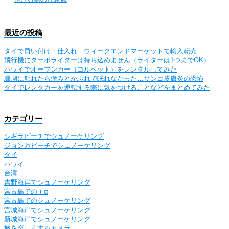
最近の投稿
タイで買い付け・仕入れ ウィークエンドマーケットで輸入転売
飛行機にターボライターは持ち込めません（ライターは1つまでOK）
ハワイでオープンカー（コルベット）をレンタルしてみた
珊瑚に触れたら痒みとかぶれで眠れなかった…サンゴ皮膚炎の恐怖
タイでレンタカーを運転する際に気をつけることなどをまとめてみた
カテゴリー
シギラビーチでシュノーケリング
ジョン万ビーチでシュノーケリング
タイ
ハワイ
台湾
吉野海岸でシュノーケリング
宮古島での＋α
宮古島でのシュノーケリング
宮城海岸でシュノーケリング
新城海岸でシュノーケリング
旅を楽しくするカメラ