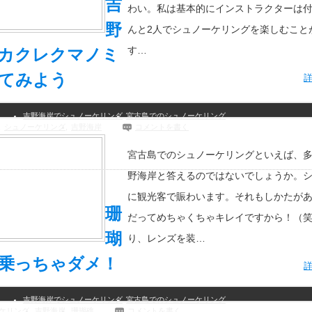
吉
わい。私は基本的にインストラクターは
野
んと2人でシュノーケリングを楽しむこと
す…
カクレクマノミ
てみよう
吉野海岸でシュノーケリング
宮古島でのシュノーケリング
,
シュノーケリング
,
吉野海岸
コメントを書く
宮古島でのシュノーケリングといえば、
野海岸と答えるのではないでしょうか。
に観光客で賑わいます。それもしかたが
珊
だってめちゃくちゃキレイですから！（笑
瑚
り、レンズを装…
乗っちゃダメ！
吉野海岸でシュノーケリング
宮古島でのシュノーケリング
ケリング
,
吉野海岸
,
珊瑚礁
コメントを書く