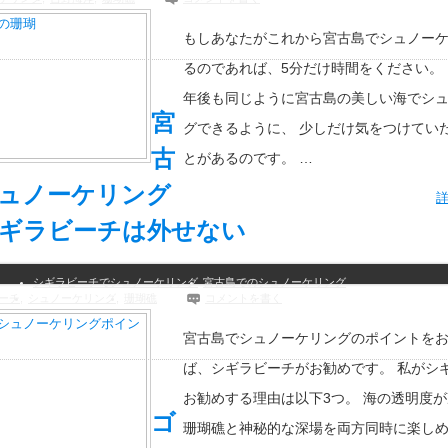
もしあなたがこれから宮古島でシュノー
るのであれば、5分だけ時間をください。 1
年後も同じように宮古島の美しい海でシ
宮
グできるように、 少しだけ気をつけてい
古
とがあるのです。 …
ュノーケリング
ギラビーチは外せない
シギラビーチでシュノーケリング
宮古島でのシュノーケリング
ーチ
,
シュノーケリング
,
珊瑚礁
コメントを書く
宮古島でシュノーケリングのポイントを
ば、シギラビーチがお勧めです。 私がシ
お勧めする理由は以下3つ。 海の透明度が
ゴ
珊瑚礁と神秘的な深場を両方同時に楽しめ