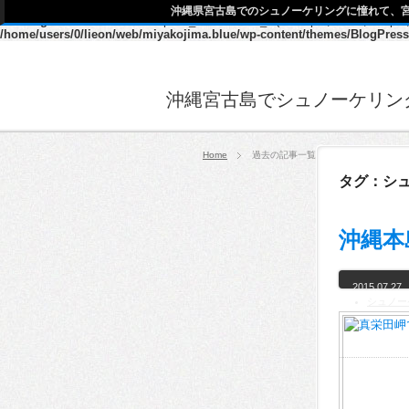
沖縄県宮古島でのシュノーケリングに憧れて、
Warning
: Declaration of description_walker::start_el(&$output, $item, $dept
/home/users/0/lieon/web/miyakojima.blue/wp-content/themes/BlogPress
沖縄宮古島でシュノーケリン
Home
過去の記事一覧
タグ：シ
沖縄本
2015.07.27
シュノー