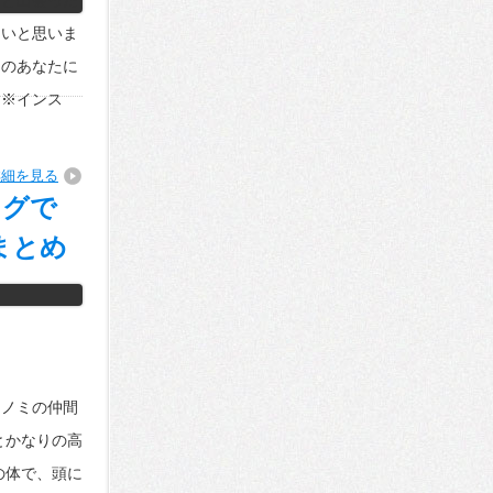
メと出会った
たいと思いま
中のあなたに
。※インス
詳細を見る
グで
まとめ
マノミの仲間
とかなりの高
の体で、頭に