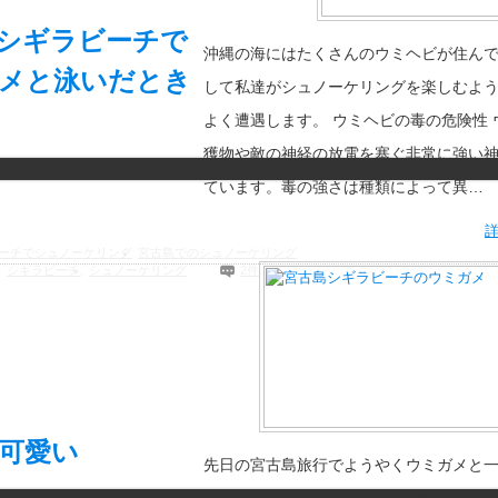
シギラビーチで
沖縄の海にはたくさんのウミヘビが住ん
メと泳いだとき
して私達がシュノーケリングを楽しむよ
よく遭遇します。 ウミヘビの毒の危険性 
獲物や敵の神経の放電を塞ぐ非常に強い
ています。毒の強さは種類によって異…
ーチでシュノーケリング
宮古島でのシュノーケリング
,
シギラビーチ
,
シュノーケリング
2件
可愛い
先日の宮古島旅行でようやくウミガメと