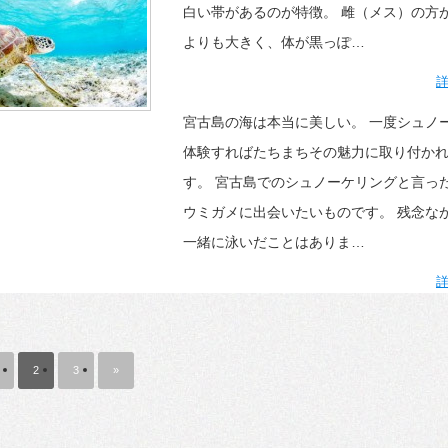
白い帯があるのが特徴。 雌（メス）の方
よりも大きく、体が黒っぽ…
宮古島の海は本当に美しい。 一度シュノ
体験すればたちまちその魅力に取り付か
す。 宮古島でのシュノーケリングと言っ
ウミガメに出会いたいものです。 残念な
一緒に泳いだことはありま…
2
3
»