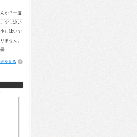
せんか？一度
す。少し泳い
た少し泳いで
なりません。
は曇…
詳細を見る
物