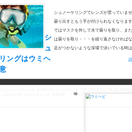
シュノーケリングでレンズが雲っていま
曇り出すともう手が付けられなくなりま
ではマスクを外して水で曇りを取り、ま
シ
は曇りを取り・・・を繰り返さなければ
ュ
足がつかないような深場で泳いでいる時
リングはウミヘ
意
ーチでシュノーケリング
宮古島でのシュノーケリング
沖縄・宮古島の生き物
海の危険生
,
シギラビーチ
,
シュノーケリング
,
危険生物
2件