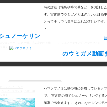
とができました。このブログではウミガ
時の詳細（場所や時間帯など）をお話し
す。宮古島でウミガメと泳ぎたいと計画
とって少しでも参考になれば嬉しいです
ト…
シュノーケリン
のシュノーケリング
沖縄・宮古島の生き物
シュノーケリング
,
ハマクマノミ
を書く
のウミガメ動画
のシュノーケリング
ハマクマノミは熱帯域に分布しているク
,
シュノーケリング
,
八重干瀬
を書く
で、 宮古島の海でシュノーケリングする
確率で出会えます。 きれいなオレンジ色