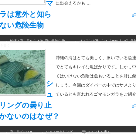
マ
に出会えるかも …
ラは意外と知ら
ない危険生物
沖縄・宮古島の生き物
海の危険生物
ゴマモンガラ
,
シュノーケリング
,
危
を書く
沖縄の海はとても美しく、泳いでいる魚
でとてもキレイな魚ばかりです。しかし
てはいけない危険は魚もいることを肝に
シ
しょう。今回はダイバーの中ではサメよ
ュ
ているとも言われるゴマモンガラをご紹介
リングの曇り止
かないのはなぜ？
宮古島での＋α
シュノーケリング
コメントを書く