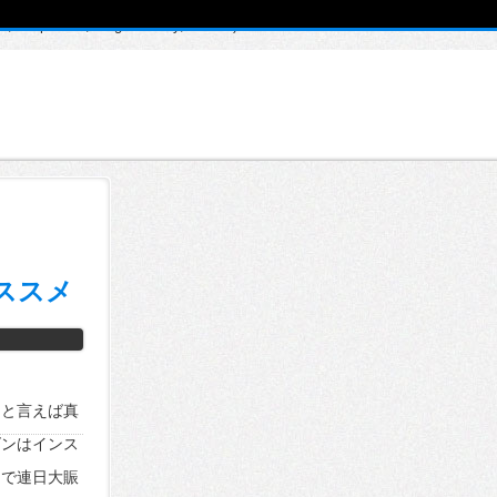
, $depth = 0, $args = Array, $id = 0) in
ススメ
トと言えば真
ズンはインス
んで連日大賑