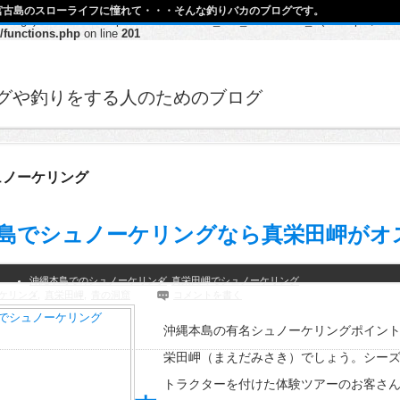
宮古島のスローライフに憧れて・・・そんな釣りバカのブログです。
h, $args) should be compatible with Walker_Nav_Menu::start_el(&$output, $item
/functions.php
on line
201
グや釣りをする人のためのブログ
ュノーケリング
島でシュノーケリングなら真栄田岬がオ
沖縄本島でのシュノーケリング
真栄田岬でシュノーケリング
ケリング
,
真栄田岬
,
青の洞窟
コメントを書く
沖縄本島の有名シュノーケリングポイン
栄田岬（まえだみさき）でしょう。シー
トラクターを付けた体験ツアーのお客さ