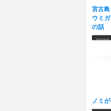
宮古島
ウミガ
の話
2015.06.03
シギラビ
ウミガメ
ノミが