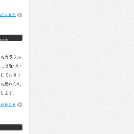
詳細を見る
険生物
達もカラフル
中には近づい
銘じておきま
りも恐れられ
します。 …
詳細を見る